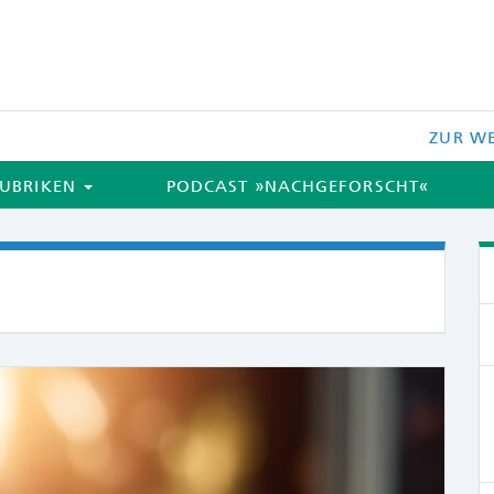
ZUR WE
UBRIKEN
PODCAST »NACHGEFORSCHT«