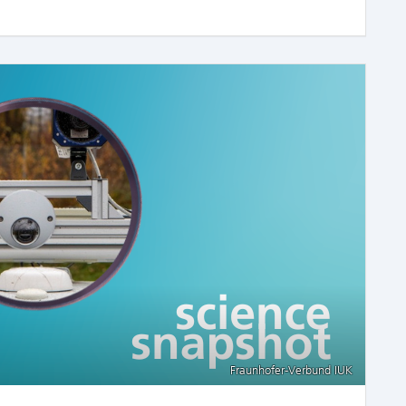
Fraunhofer-Verbund IUK