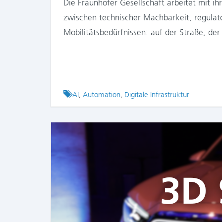
Die Fraunhofer Gesellschaft arbeitet mit ihr
zwischen technischer Machbarkeit, regulat
Mobilitätsbedürfnissen: auf der Straße, d
Tagged
AI
,
Automation
,
Digitale Infrastruktur