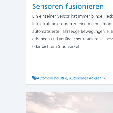
Sensoren fusionieren
Ein einzelner Sensor hat immer blinde Flec
Infrastruktursensoren zu einem gemeinsame
automatisierte Fahrzeuge Bewegungen, Ris
erkennen und verlässlicher reagieren – be
oder dichtem Stadtverkehr.
Tagged
Automobilindustrie
,
Autonomes Agieren
,
KI