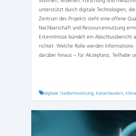
Wohnen, Arbeiten, Forschung und medizin
unterstützt durch digitale Technologien, die
Zentrum des Projekts steht eine offene Qua
Nachbarschaft und Ressourcennutzung ermö
Erkenntnisse bündelt ein Abschlussbericht 
richtet: Welche Rolle werden Informations
darüber hinaus – für Akzeptanz, Teilhabe u
Tagged
digitale Stadtentwicklung
,
Kaiserslautern
,
klima