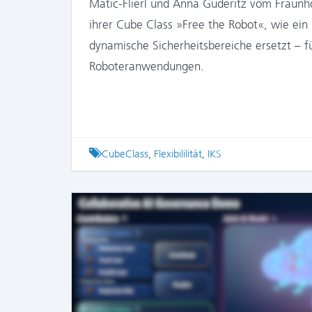
Matic-Flierl und Anna Guderitz vom Fraunhof
ihrer Cube Class »Free the Robot«, wie ein
dynamische Sicherheitsbereiche ersetzt – fü
Roboteranwendungen.
Tagged
CubeClass
,
Flexibililität
,
IKS