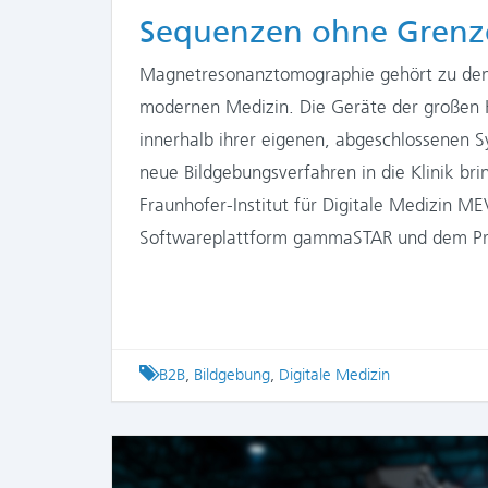
Sequenzen ohne Grenz
Magnetresonanztomographie gehört zu den 
modernen Medizin. Die Geräte der großen H
innerhalb ihrer eigenen, abgeschlossenen S
neue Bildgebungsverfahren in die Klinik bri
Fraunhofer-Institut für Digitale Medizin ME
Softwareplattform gammaSTAR und dem Pro
Tagged
B2B
,
Bildgebung
,
Digitale Medizin