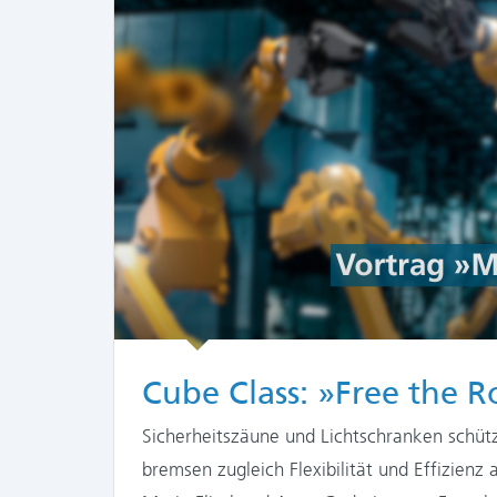
Cube Class: »Free the 
Sicherheitszäune und Lichtschranken schüt
bremsen zugleich Flexibilität und Effizienz 