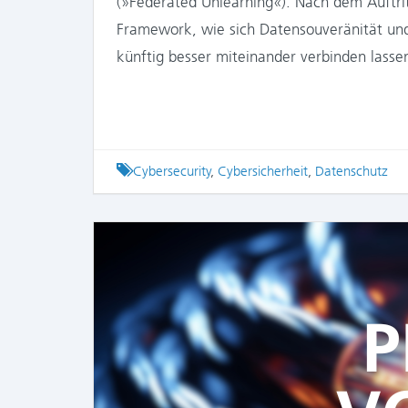
(»Federated Unlearning«). Nach dem Auftri
Framework, wie sich Datensouveränität und 
künftig besser miteinander verbinden lasse
Tagged
Cybersecurity
,
Cybersicherheit
,
Datenschutz