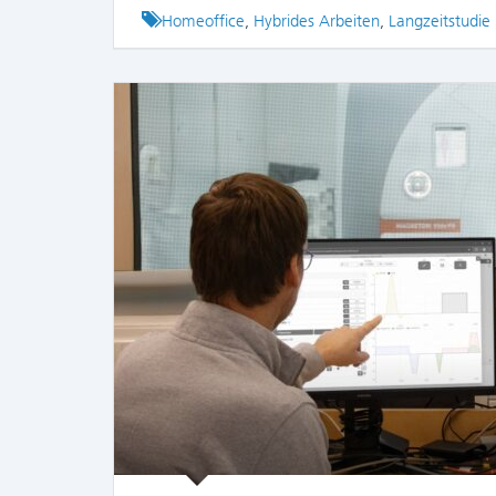
Tagged
Homeoffice
,
Hybrides Arbeiten
,
Langzeitstudie