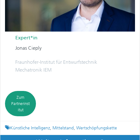
Expert*in
Jonas Cieply
Fraunhofer-Institut für Entwurfstechnik
Mechatronik IEM
Zum
Partnerinst
itut
Tagged
Künstliche Intelligenz
,
Mittelstand
,
Wertschöpfungskette