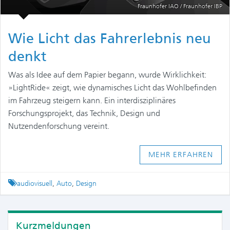
Fraunhofer IAO / Fraunhofer IBP
Wie Licht das Fahrerlebnis neu
denkt
Was als Idee auf dem Papier begann, wurde Wirklichkeit:
»LightRide« zeigt, wie dynamisches Licht das Wohlbefinden
im Fahrzeug steigern kann. Ein interdisziplinäres
Forschungsprojekt, das Technik, Design und
Nutzendenforschung vereint.
MEHR ERFAHREN
Tagged
audiovisuell
,
Auto
,
Design
Kurzmeldungen