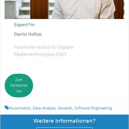
Expert*in
Danilo Hollosi
Fraunhofer-Institut für Digitale
Medientechnologien IDMT
Zum
Partnerinst
itut
Tagged
Automation
,
Data Analysis
,
Sensorik
,
Software Engineering
Weitere Informationen?