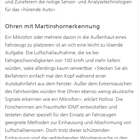
und Zulieferern die nötige Sensor- und Analysetechnologien
für das »hörende Auto«.
Ohren mit Martinshornerkennung
Ein Mikrofon oder mehrere davon in die Außenhaut eines
Fahrzeugs zu platzieren ist an sich eine leicht zu lösende
Aufgabe. Die Luftschallaufnahme, die sie bei
Fahrgeschwindigkeiten von 100 km/h und mehr liefern
würden, wäre allerdings kaum verwertbar. »Stecken Sie als
Beifahrerin einfach mal den Kopf während einer
Autobahnfahrt aus dem Fenster: Außer dem Extremrauschen
des Fahrtwindes würden Ihre Ohren ebenso wenig akustische
Signale erkennen wie ein Mikrofon«, erklärt Hollosi. Die
Forscherinnen am Fraunhofer IDMT entwickelten und
testeten daher speziell für den Einsatz an Fahrzeugen
geeignete Methoden zur Einhausung und Abschirmung von
Luftschallsensoren. Doch trotz dieser schützenden
Einhausung sind die verbleibenden Windgeräusche in den