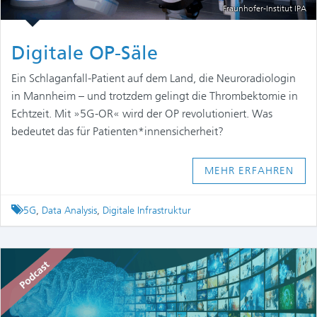
Fraunhofer-Institut IPA
Digitale OP-Säle
Ein Schlaganfall-Patient auf dem Land, die Neuroradiologin
in Mannheim – und trotzdem gelingt die Thrombektomie in
Echtzeit. Mit »5G-OR« wird der OP revolutioniert. Was
bedeutet das für Patienten*innensicherheit?
MEHR ERFAHREN
Tagged
5G
,
Data Analysis
,
Digitale Infrastruktur