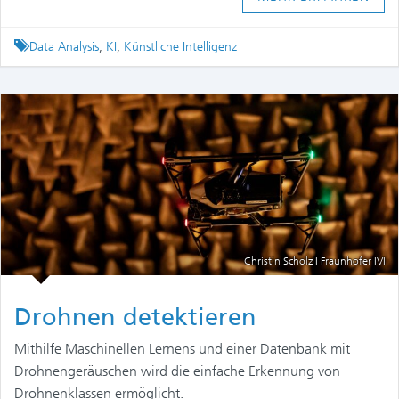
Tagged
Data Analysis
,
KI
,
Künstliche Intelligenz
Christin Scholz I Fraunhofer IVI
Drohnen detektieren
Mithilfe Maschinellen Lernens und einer Datenbank mit
Drohnengeräuschen wird die einfache Erkennung von
Drohnenklassen ermöglicht.