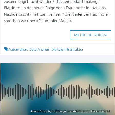
zusammengebracht werden? Über eine Matchmaking-
Plattform! In der neuen Folge von »Fraunhofer Innovisions:
Nachgeforscht« mit Carl Heinze, Projektleiter bei Fraunhofer,
sprechen wir über »Fraunhofer Match«.
MEHR ERFAHREN
Tagged
Automation
,
Data Analysis
,
Digitale Infrastruktur
Adobe Stock by Kostiantyn I bearbeitet durch Fraunhofer IUK