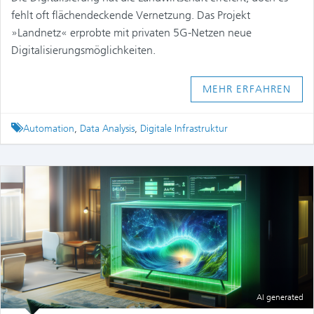
fehlt oft flächendeckende Vernetzung. Das Projekt
»Landnetz« erprobte mit privaten 5G-Netzen neue
Digitalisierungsmöglichkeiten.
MEHR ERFAHREN
Tagged
Automation
,
Data Analysis
,
Digitale Infrastruktur
AI generated