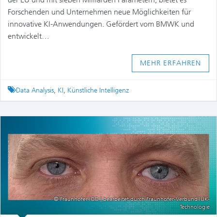
Forschenden und Unternehmen neue Möglichkeiten für
innovative KI-Anwendungen. Gefördert vom BMWK und
entwickelt…
MEHR ERFAHREN
Tagged
Data Analysis
,
KI
,
Künstliche Intelligenz
© Fraunhofer IGD | bearbeitet durch Fraunhofer-Verbund IUK-
Technologie