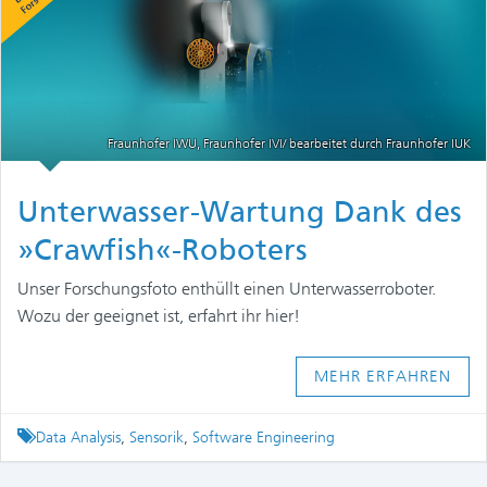
Fraunhofer IWU, Fraunhofer IVI/ bearbeitet durch Fraunhofer IUK
Unterwasser-Wartung Dank des
»Crawfish«-Roboters
Unser Forschungsfoto enthüllt einen Unterwasserroboter.
Wozu der geeignet ist, erfahrt ihr hier!
MEHR ERFAHREN
Tagged
Data Analysis
,
Sensorik
,
Software Engineering