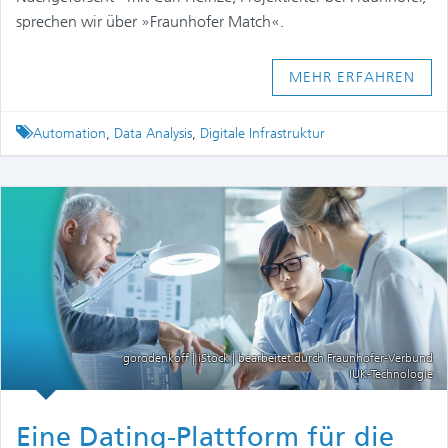
sprechen wir über »Fraunhofer Match«.
MEHR ERFAHREN
Tagged
Automation
,
Data Analysis
,
Digitale Infrastruktur
gorodenkoff | iStock | bearbeitet durch Fraunhofer-Verbund
IUK-Technologie
Eine Dating-Plattform für die