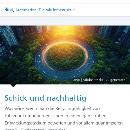
Tagged
AI
,
Automation
,
Digitale Infrastruktur
andi | Adobe Stocke | AI generated
Schick und nachhaltig
Was wäre, wenn man die Recyclingfähigkeit von
Fahrzeugkomponenten schon in einem ganz frühen
Entwicklungsstadium bewerten und vor allem quantifizieren