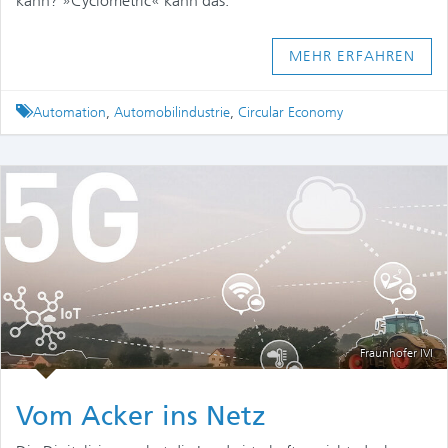
kann? »Cyclometric« kann das.
MEHR ERFAHREN
Tagged
Automation
,
Automobilindustrie
,
Circular Economy
Fraunhofer IVI
Vom Acker ins Netz