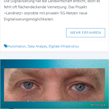
Die Digitalisierung hat die Landwirtschaft erreicht, doch es
fehlt oft flächendeckende Vernetzung. Das Projekt
»Landnetz« erprobte mit privaten 5G-Netzen neue
Digitalisierungsmöglichkeiten.
MEHR ERFAHREN
Tagged
Automation
,
Data Analysis
,
Digitale Infrastruktur
© Fraunhofer IGD | bearbeitet durch Fraunhofer-Verbund IUK-
Technologie