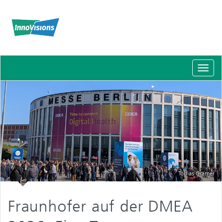
Schal
Navig
Tobias Crämer
Fraunhofer auf der DMEA