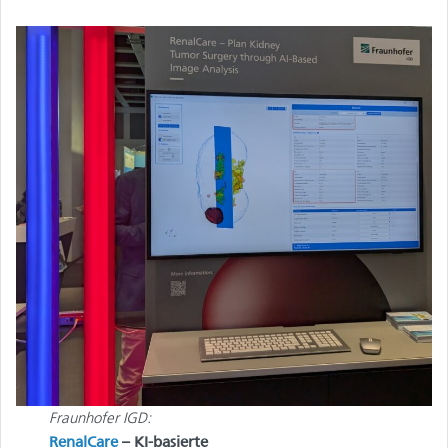
Fraunhofer IGD:
RenalCare
– KI-basierte