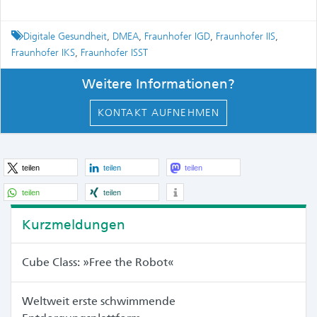
Tagged
Digitale Gesundheit
,
DMEA
,
Fraunhofer IGD
,
Fraunhofer IIS
,
Fraunhofer IKS
,
Fraunhofer ISST
Weitere Informationen?
KONTAKT AUFNEHMEN
teilen
teilen
teilen
teilen
teilen
Kurzmeldungen
Cube Class: »Free the Robot«
Weltweit erste schwimmende