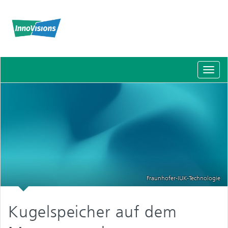
Schal
Navig
Fraunhofer-IUK-Technologie
Kugelspeicher auf dem