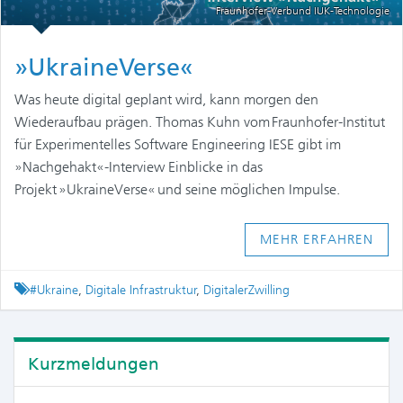
Fraunhofer-Verbund IUK-Technologie
»UkraineVerse«
Was heute digital geplant wird, kann morgen den
Wiederaufbau prägen. Thomas Kuhn vom Fraunhofer-Institut
für Experimentelles Software Engineering IESE gibt im
»Nachgehakt«-Interview Einblicke in das
Projekt »UkraineVerse« und seine möglichen Impulse.
MEHR ERFAHREN
Tagged
#Ukraine
,
Digitale Infrastruktur
,
DigitalerZwilling
Kurzmeldungen