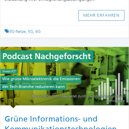
MEHR ERFAHREN
Tagged
3D-Netze
,
5G
,
6G
©Fraunhofer FMD | bearbeitet durch Fraunhofer Verbund IUK-
Technologie
Grüne Informations- und