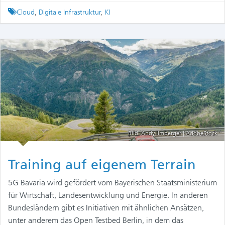
Tagged
Cloud
,
Digitale Infrastruktur
,
KI
Bild: Andy Ilmberger | AdobeStock
Training auf eigenem Terrain
5G Bavaria wird gefördert vom Bayerischen Staatsministerium
für Wirtschaft, Landesentwicklung und Energie. In anderen
Bundesländern gibt es Initiativen mit ähnlichen Ansätzen,
unter anderem das Open Testbed Berlin, in dem das