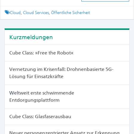
Tagged
Cloud
,
Cloud Services
,
Öffentliche Sicherheit
Kurzmeldungen
Cube Class: »Free the Robot«
Vernetzung im Krisenfall: Drohnenbasierte 5G-
Lösung für Einsatzkräfte
Weltweit erste schwimmende
Entdorgungsplattform
Cube Class: Glasfaserausbau
Neuer personenzentrierter Ansatz zur Erkennung