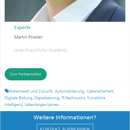
Experte
Martin Priester
Leiter Fraunhofer Academy
Zum Partnerinstitut
Tagged
Arbeitswelt und Zukunft
,
Automatisierung
,
Cybersicherheit
,
Digitale Bildung
,
Digitalisierung
,
IT-Nachwuchs
,
Künstliche
Intelligenz
,
Lebenlanges Lernen
Weitere Informationen?
KONTAKT AUFNEHMEN