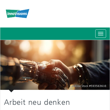
Schal
Navig
Adobe Stock #593563608
Arbeit neu denken