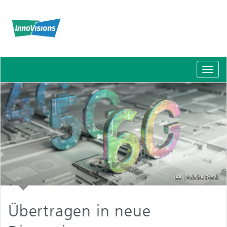
Schal
Navig
lee | Adobe Stock
Übertragen in neue