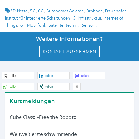
Tagged
3D-Netze
,
5G
,
6G
,
Autonomes Agieren
,
Drohnen
,
Fraunhofer-
Institut für Integrierte Schaltungen IIS
,
Infrastruktur
,
Internet of
Things
,
IoT
,
Mobilfunk
,
Satellitentechnik
,
Sensorik
Weitere Informationen?
KONTAKT AUFNEHMEN
teilen
teilen
teilen
teilen
teilen
Kurzmeldungen
Cube Class: »Free the Robot«
Weltweit erste schwimmende