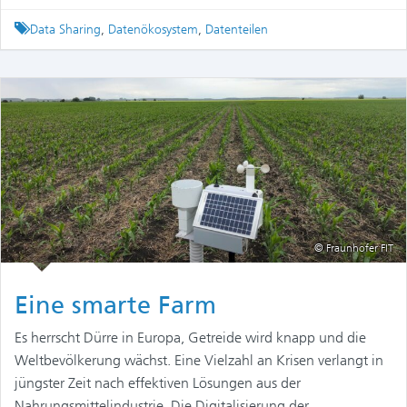
Tagged
Data Sharing
,
Datenökosystem
,
Datenteilen
© Fraunhofer FIT
Eine smarte Farm
Es herrscht Dürre in Europa, Getreide wird knapp und die
Weltbevölkerung wächst. Eine Vielzahl an Krisen verlangt in
jüngster Zeit nach effektiven Lösungen aus der
Nahrungsmittelindustrie. Die Digitalisierung der